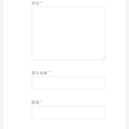
评论
*
显示名称
*
邮箱
*