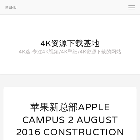
MENU
4K资源下载基地
4K迷-专注4K视频/4K壁纸/4K资源下载的网站
苹果新总部APPLE
CAMPUS 2 AUGUST
2016 CONSTRUCTION