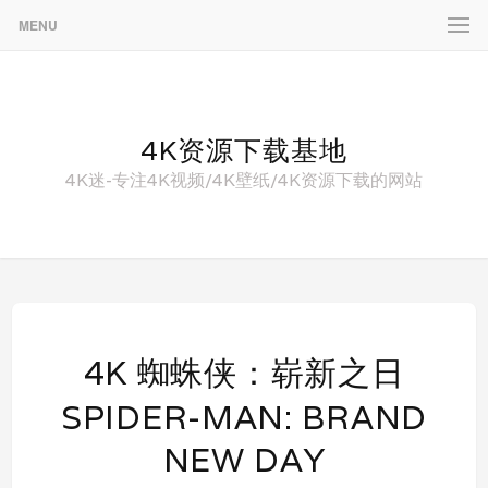
MENU
4K资源下载基地
4K迷-专注4K视频/4K壁纸/4K资源下载的网站
4K 蜘蛛侠：崭新之日
SPIDER-MAN: BRAND
NEW DAY‎