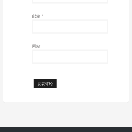
邮箱
*
网站