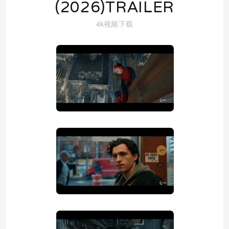
(2026)TRAILER
4k视频下载