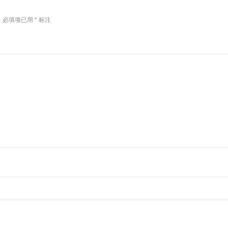
。
必填项已用
*
标注