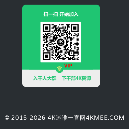
© 2015-2026 4K迷唯一官网4KMEE.COM