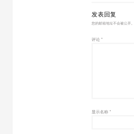
发表回复
您的邮箱地址不会被公开
评论
*
显示名称
*