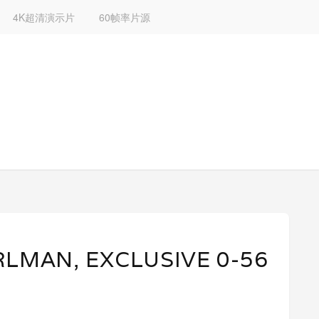
4K超清演示片
60帧率片源
RLMAN, EXCLUSIVE 0-56