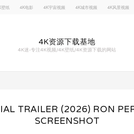
K壁纸
4K电影
4K宇宙视频
4K城市视频
4K风景视频
4K资源下载基地
4K迷-专注4K视频/4K壁纸/4K资源下载的网站
AL TRAILER (2026) RON PE
SCREENSHOT