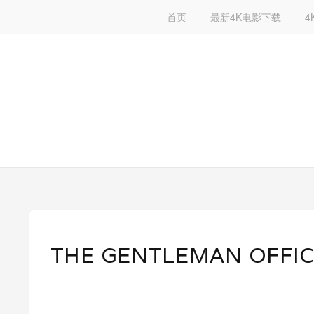
首页
最新4K电影下载
4
THE GENTLEMAN OFFICI