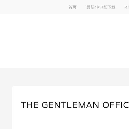
首页
最新4K电影下载
4
THE GENTLEMAN OFFICI