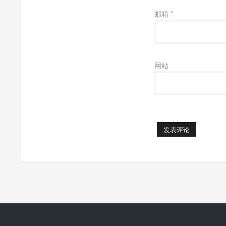
邮箱
*
网站