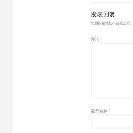
发表回复
您的邮箱地址不会被公开
评论
*
显示名称
*