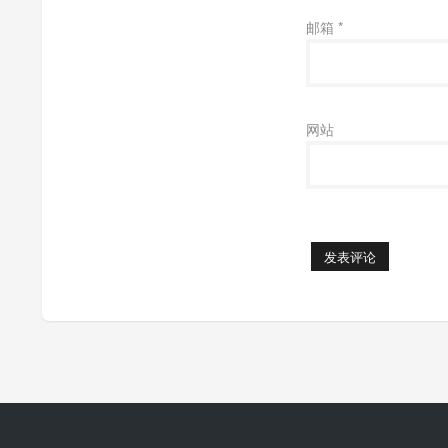
邮箱
*
网站