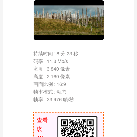
持续时间 : 8 分 23 秒
码率 : 11.3 Mb/s
宽度 : 3 840 像素
高度 : 2 160 像素
画面比例 : 16:9
帧率模式 : 动态
帧率 : 23.976 帧/秒
查看
该