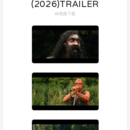
(2026)TRAILER
4k视频下载