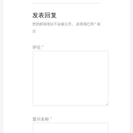
发表回复
您的邮箱地址不会被公开。
必填项已用
*
标
注
评论
*
显示名称
*