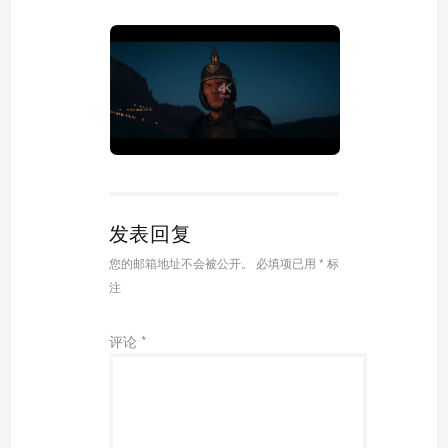
发表回复
您的邮箱地址不会被公开。
必填项已用
*
标
注
评论
*