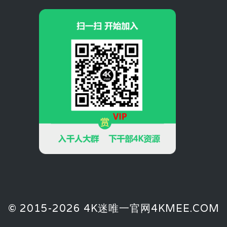
© 2015-2026 4K迷唯一官网4KMEE.COM