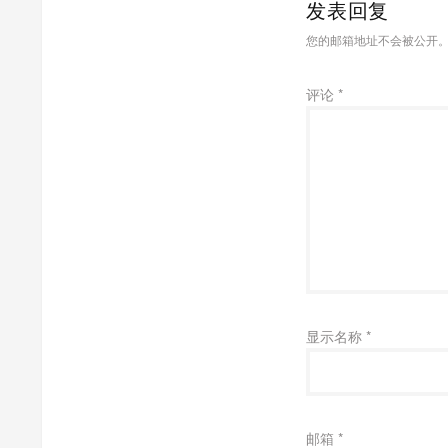
发表回复
您的邮箱地址不会被公开
评论
*
显示名称
*
邮箱
*