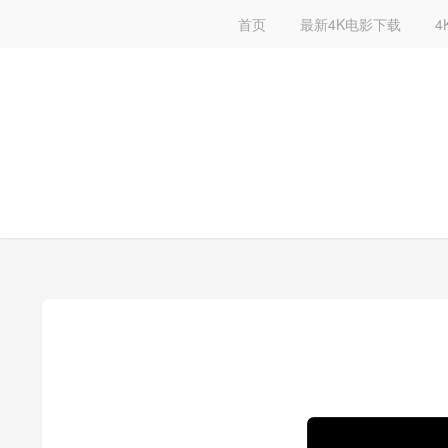
首页
最新4K电影下载
4