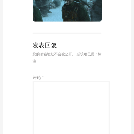
发表回复
您的邮箱地址不会被公开。
必填项已用
*
标
注
评论
*