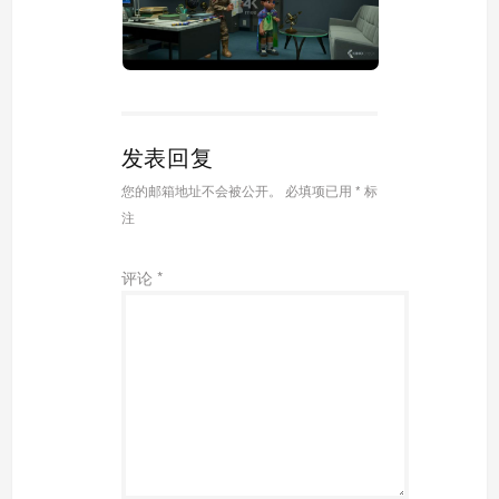
发表回复
您的邮箱地址不会被公开。
必填项已用
*
标
注
评论
*