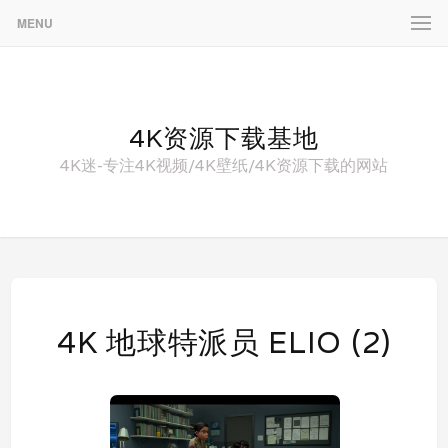
MENU
4K资源下载基地
4K迷-专注4K视频/4K壁纸/4K资源下载的网站
4K 地球特派员 ELIO (2)