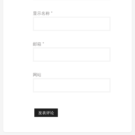
显示名称
*
邮箱
*
网站