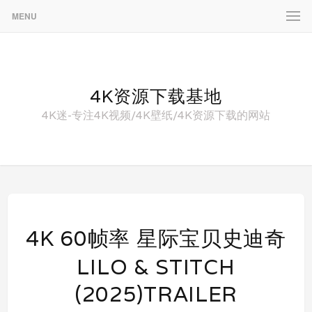
MENU
4K资源下载基地
4K迷-专注4K视频/4K壁纸/4K资源下载的网站
4K 60帧率 星际宝贝史迪奇
LILO & STITCH
(2025)TRAILER