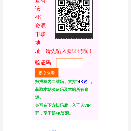
该
4K
资源
下载
地
址，请先输入验证码哦！
验证码：
扫描框内二维码，支持“
4K迷
”，
获取本站验证码及本站所有资
源。
亦可在下方扫码后，入千人VIP
群，享千部4K资源。