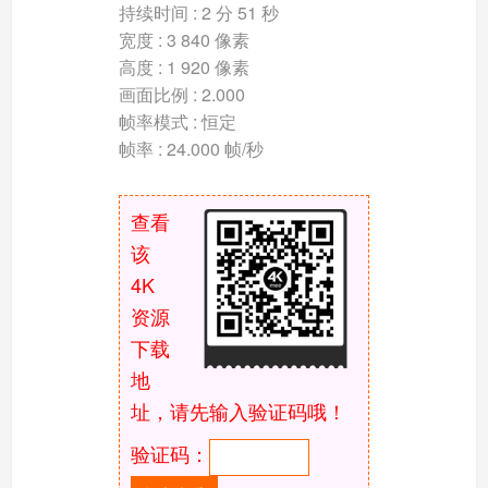
持续时间 : 2 分 51 秒
宽度 : 3 840 像素
高度 : 1 920 像素
画面比例 : 2.000
帧率模式 : 恒定
帧率 : 24.000 帧/秒
查看
该
4K
资源
下载
地
址，请先输入验证码哦！
验证码：