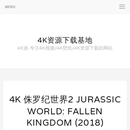
MENU
4K资源下载基地
4K迷-专注4K视频/4K壁纸/4K资源下载的网站
4K 侏罗纪世界2 JURASSIC
WORLD: FALLEN
KINGDOM (2018)