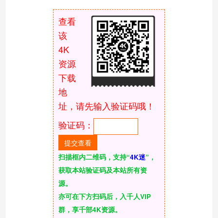
查看
该
4K
资源
下载
地
址，请先输入验证码哦！
验证码：
扫描框内二维码，支持“
4K迷
”，
获取本站验证码及本站所有资
源。
亦可在下方扫码后，入千人VIP
群，享千部4K资源。