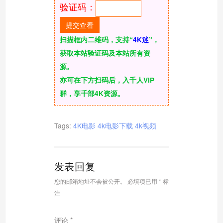
验证码：
扫描框内二维码，支持“
4K迷
”，
获取本站验证码及本站所有资
源。
亦可在下方扫码后，入千人VIP
群，享千部4K资源。
Tags:
4K电影
4k电影下载
4k视频
发表回复
您的邮箱地址不会被公开。
必填项已用
*
标
注
评论
*