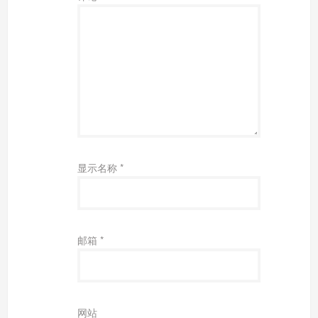
显示名称
*
邮箱
*
网站