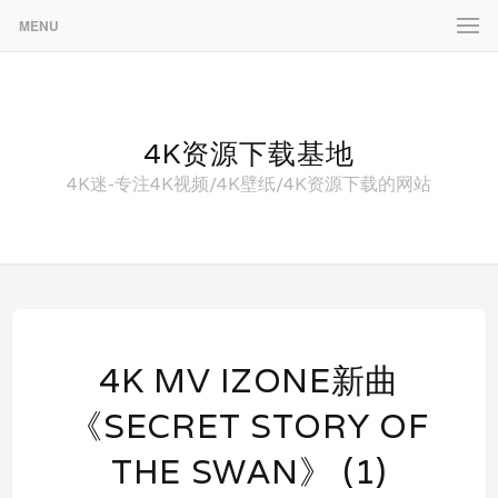
MENU
4K资源下载基地
4K迷-专注4K视频/4K壁纸/4K资源下载的网站
4K MV IZONE新曲
《SECRET STORY OF
THE SWAN》 (1)