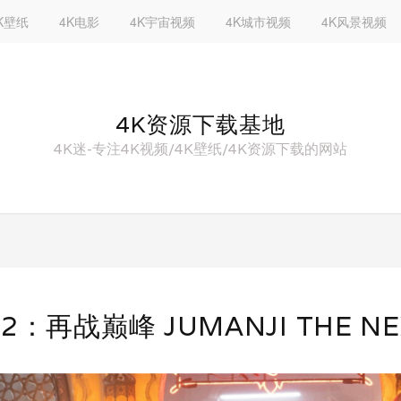
K壁纸
4K电影
4K宇宙视频
4K城市视频
4K风景视频
4K资源下载基地
4K迷-专注4K视频/4K壁纸/4K资源下载的网站
战巅峰 JUMANJI THE NEXT