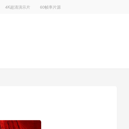
4K超清演示片
60帧率片源