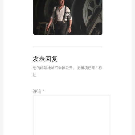
发表回复
您的邮箱地址不会被公开。
必填项已用
*
标
注
评论
*