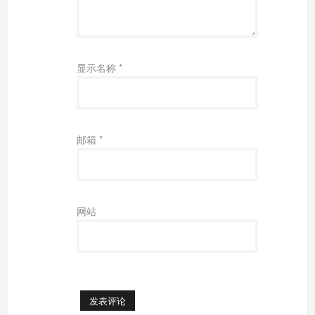
显示名称
*
邮箱
*
网站