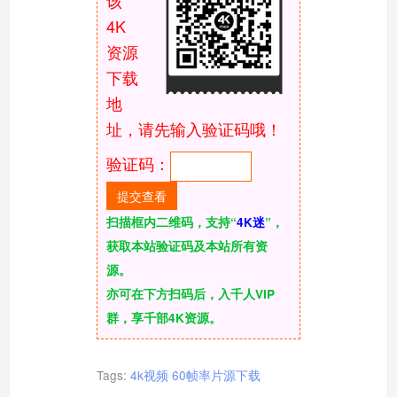
4K
资源
下载
地
址，请先输入验证码哦！
验证码：
扫描框内二维码，支持“
4K迷
”，
获取本站验证码及本站所有资
源。
亦可在下方扫码后，入千人VIP
群，享千部4K资源。
Tags:
4k视频
60帧率片源下载