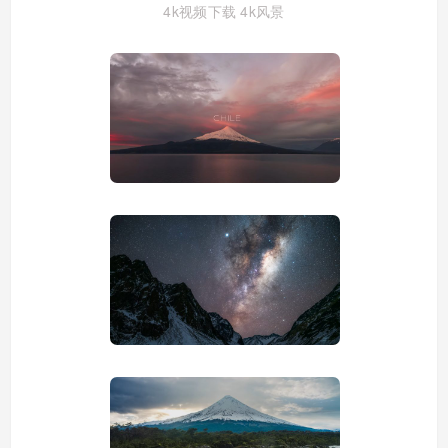
4k视频下载
4k风景