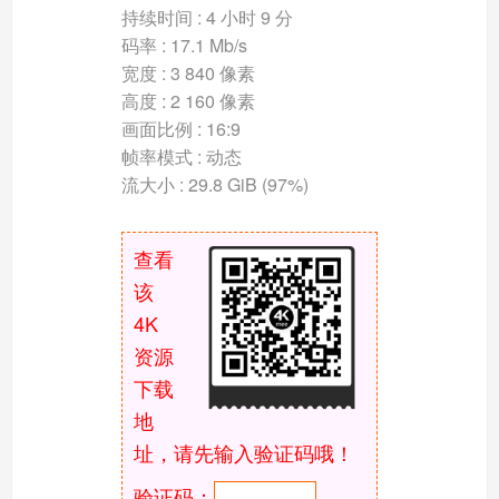
持续时间 : 4 小时 9 分
码率 : 17.1 Mb/s
宽度 : 3 840 像素
高度 : 2 160 像素
画面比例 : 16:9
帧率模式 : 动态
流大小 : 29.8 GiB (97%)
查看
该
4K
资源
下载
地
址，请先输入验证码哦！
验证码：