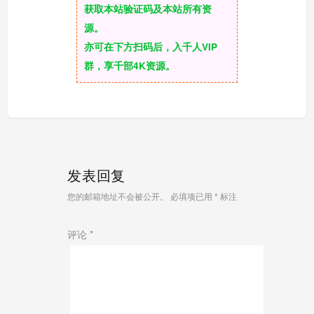
获取本站验证码及本站所有资
源。
亦可在下方扫码后，入千人VIP
群，享千部4K资源。
发表回复
您的邮箱地址不会被公开。
必填项已用
*
标注
评论
*