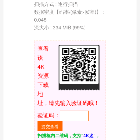
扫描方式 : 逐行扫描
数据密度【码率/(像素×帧率)】 :
0.048
流大小 : 334 MiB (99%)
查看
该
4K
资源
下载
地
址，请先输入验证码哦！
验证码：
扫描框内二维码，支持“
4K迷
”，