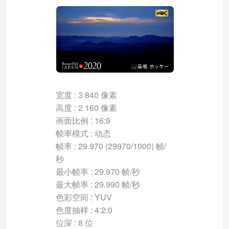
宽度 : 3 840 像素
高度 : 2 160 像素
画面比例 : 16:9
帧率模式 : 动态
帧率 : 29.970 (29970/1000) 帧/
秒
最小帧率 : 29.970 帧/秒
最大帧率 : 29.990 帧/秒
色彩空间 : YUV
色度抽样 : 4:2:0
位深 : 8 位