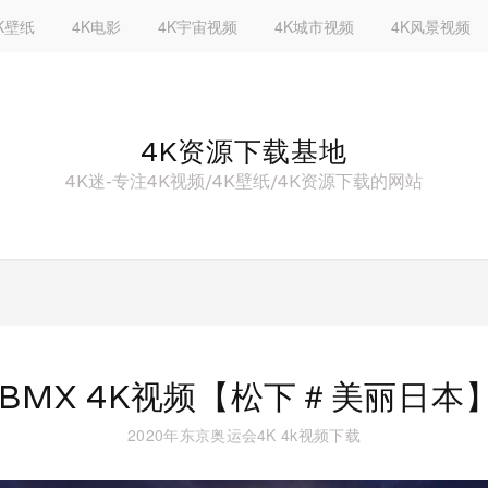
K壁纸
4K电影
4K宇宙视频
4K城市视频
4K风景视频
4K资源下载基地
4K迷-专注4K视频/4K壁纸/4K资源下载的网站
·BMX 4K视频【松下＃美丽日本
2020年东京奥运会4K
4k视频下载