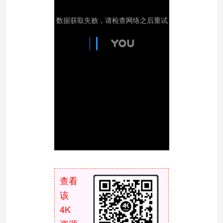
查看
该
4K