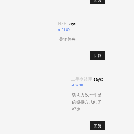
HXF
says:
at 21:00
美轮美奂
回复
二手李经理
says:
at 09:36
势均力敌附件是
的链接方式到了
福建
回复